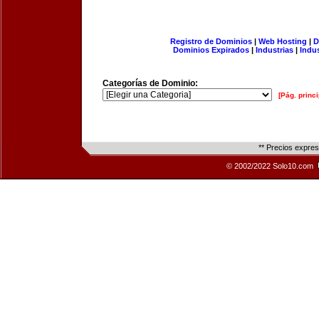
Registro de Dominios
|
Web Hosting
|
D
Dominios Expirados
|
Industrias
|
Indu
Categorías de Dominio:
[Pág. princi
** Precios expre
© 2002/2022 Solo10.com