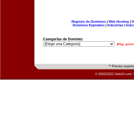
Registro de Dominios
|
Web Hosting
|
D
Dominios Expirados
|
Industrias
|
Indu
Categorías de Dominio:
[Pág. princi
** Precios expre
© 2002/2022 Solo10.com