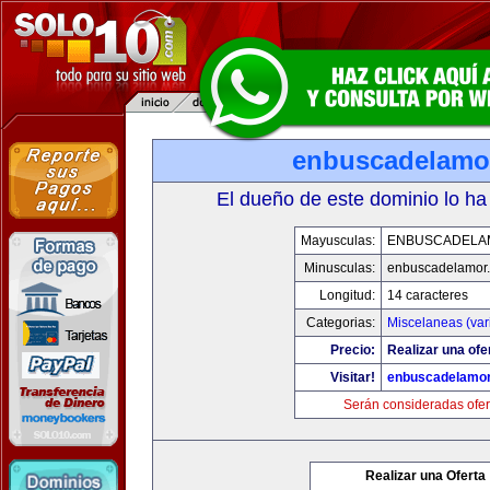
enbuscadelamo
El dueño de este dominio lo ha
Mayusculas:
ENBUSCADELA
Minusculas:
enbuscadelamor
Longitud:
14 caracteres
Categorias:
Miscelaneas (var
Precio:
Realizar una ofe
Visitar!
enbuscadelamo
Serán consideradas ofer
Realizar una Oferta