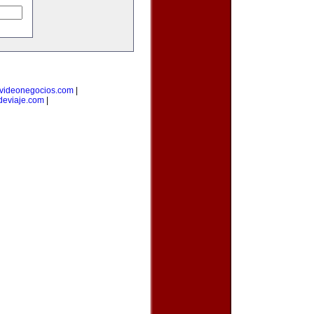
videonegocios.com
|
deviaje.com
|