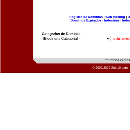
Registro de Dominios
|
Web Hosting
|
D
Dominios Expirados
|
Industrias
|
Indu
Categorías de Dominio:
[Pág. princi
** Precios expre
© 2002/2022 Solo10.com