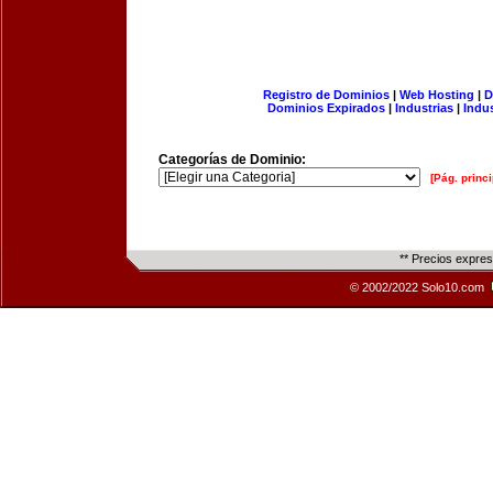
Registro de Dominios
|
Web Hosting
|
D
Dominios Expirados
|
Industrias
|
Indu
Categorías de Dominio:
[Pág. princi
** Precios expre
© 2002/2022 Solo10.com