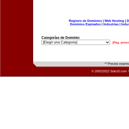
Registro de Dominios
|
Web Hosting
|
D
Dominios Expirados
|
Industrias
|
Indu
Categorías de Dominio:
[Pág. princi
** Precios expre
© 2002/2022 Solo10.com