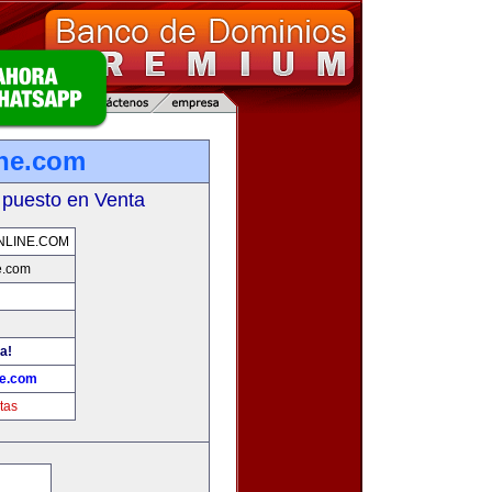
ine.com
 puesto en Venta
NLINE.COM
e.com
a!
ne.com
tas