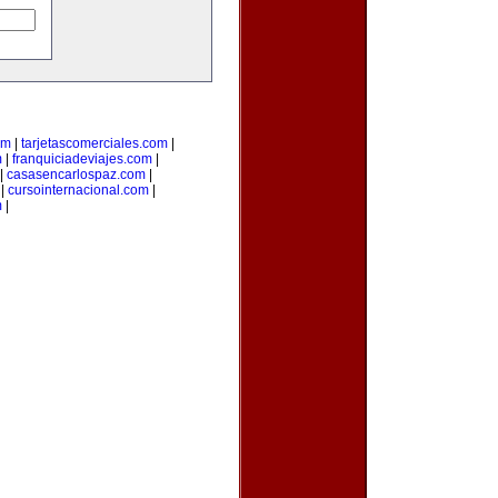
om
|
tarjetascomerciales.com
|
m
|
franquiciadeviajes.com
|
|
casasencarlospaz.com
|
|
cursointernacional.com
|
m
|