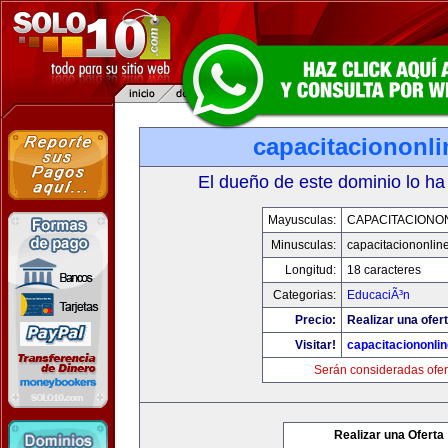
capacitaciononl
El dueño de este dominio lo ha
Mayusculas:
CAPACITACIONO
Minusculas:
capacitaciononlin
Longitud:
18 caracteres
Categorias:
EducaciÃ³n
Precio:
Realizar una ofert
Visitar!
capacitaciononli
Serán consideradas ofer
Realizar una Oferta