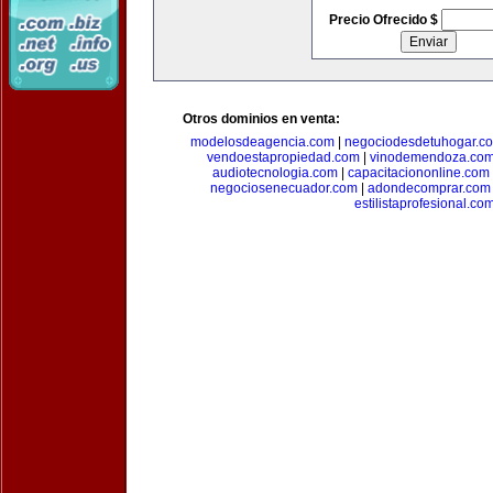
Precio Ofrecido $
Otros dominios en venta:
modelosdeagencia.com
|
negociodesdetuhogar.c
vendoestapropiedad.com
|
vinodemendoza.co
audiotecnologia.com
|
capacitaciononline.com
negociosenecuador.com
|
adondecomprar.com
estilistaprofesional.co