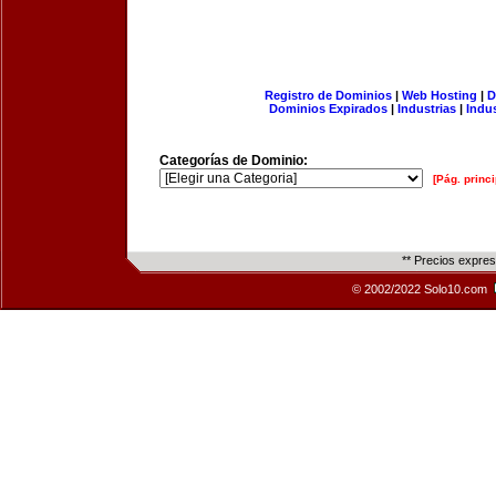
Registro de Dominios
|
Web Hosting
|
D
Dominios Expirados
|
Industrias
|
Indu
Categorías de Dominio:
[Pág. princi
** Precios expre
© 2002/2022 Solo10.com