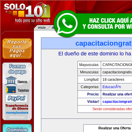
capacitaciongra
El dueño de este dominio lo ha
Mayusculas:
CAPACITACIONG
Minusculas:
capacitaciongrati
Longitud:
18 caracteres
Categorias:
EducaciÃ³n
Precio:
Realizar una ofer
Visitar!
capacitaciongrat
Serán consideradas ofer
Realizar una Oferta