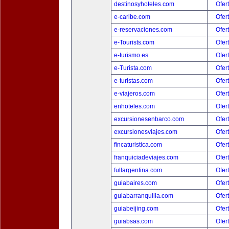
destinosyhoteles.com
Ofer
e-caribe.com
Ofer
e-reservaciones.com
Ofer
e-Tourists.com
Ofer
e-turismo.es
Ofer
e-Turista.com
Ofer
e-turistas.com
Ofer
e-viajeros.com
Ofer
enhoteles.com
Ofer
excursionesenbarco.com
Ofer
excursionesviajes.com
Ofer
fincaturistica.com
Ofer
franquiciadeviajes.com
Ofer
fullargentina.com
Ofer
guiabaires.com
Ofer
guiabarranquilla.com
Ofer
guiabeijing.com
Ofer
guiabsas.com
Ofer