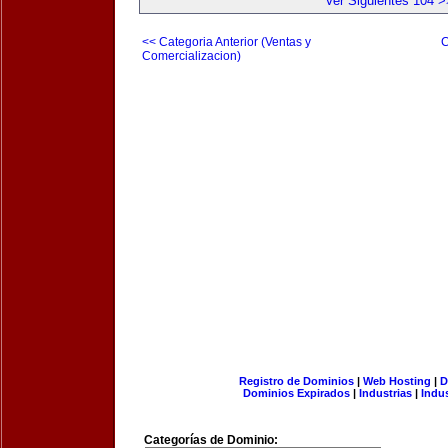
Ver Siguientes 104 >
<< Categoria Anterior (Ventas y
C
Comercializacion)
Registro de Dominios
|
Web Hosting
|
D
Dominios Expirados
|
Industrias
|
Indu
Categorías de Dominio: