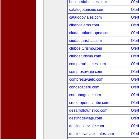
busquedahoteles.com
Ofer
catalogoturismo.com
Ofer
catalogoviajes.com
Ofer
ciberviajeros.com
Ofer
ciudadaniaeuropea.com
Ofer
ciudadturistica.com
Ofer
clubdelturismo.com
Ofer
clubdeturismo.com
Ofer
compararhoteles.com
Ofer
compresuviaje.com
Ofer
compresuvuelo.com
Ofer
conozcaperu.com
Ofer
cordobaguide.com
Ofer
cruceroporelcaribe.com
Ofer
desarrolloturistico.com
Ofer
destinodeviaje.com
Ofer
destinosdeviaje.com
Ofer
destinosvacacionales.com
Ofer