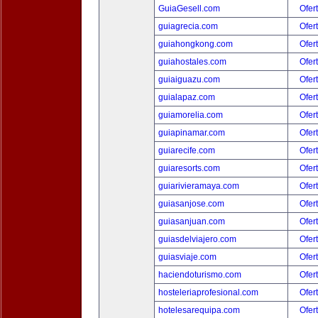
GuiaGesell.com
Ofer
guiagrecia.com
Ofer
guiahongkong.com
Ofer
guiahostales.com
Ofer
guiaiguazu.com
Ofer
guialapaz.com
Ofer
guiamorelia.com
Ofer
guiapinamar.com
Ofer
guiarecife.com
Ofer
guiaresorts.com
Ofer
guiarivieramaya.com
Ofer
guiasanjose.com
Ofer
guiasanjuan.com
Ofer
guiasdelviajero.com
Ofer
guiasviaje.com
Ofer
haciendoturismo.com
Ofer
hosteleriaprofesional.com
Ofer
hotelesarequipa.com
Ofer