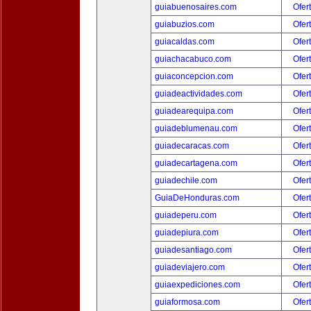
guiabuenosaires.com
Ofer
guiabuzios.com
Ofer
guiacaldas.com
Ofer
guiachacabuco.com
Ofer
guiaconcepcion.com
Ofer
guiadeactividades.com
Ofer
guiadearequipa.com
Ofer
guiadeblumenau.com
Ofer
guiadecaracas.com
Ofer
guiadecartagena.com
Ofer
guiadechile.com
Ofer
GuiaDeHonduras.com
Ofer
guiadeperu.com
Ofer
guiadepiura.com
Ofer
guiadesantiago.com
Ofer
guiadeviajero.com
Ofer
guiaexpediciones.com
Ofer
guiaformosa.com
Ofer