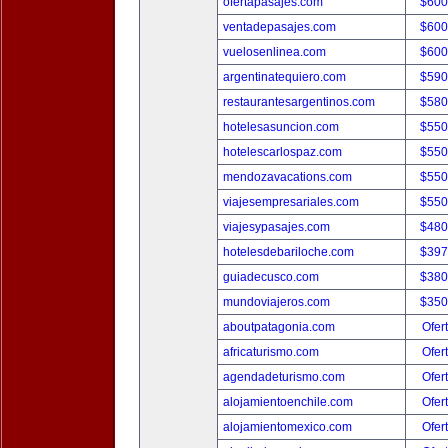
ofertapasajes.com
$600
ventadepasajes.com
$600
vuelosenlinea.com
$600
argentinatequiero.com
$590
restaurantesargentinos.com
$580
hotelesasuncion.com
$550
hotelescarlospaz.com
$550
mendozavacations.com
$550
viajesempresariales.com
$550
viajesypasajes.com
$480
hotelesdebariloche.com
$397
guiadecusco.com
$380
mundoviajeros.com
$350
aboutpatagonia.com
Ofer
africaturismo.com
Ofer
agendadeturismo.com
Ofer
alojamientoenchile.com
Ofer
alojamientomexico.com
Ofer