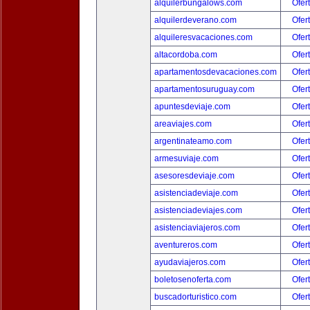
alquilerbungalows.com
Ofer
alquilerdeverano.com
Ofer
alquileresvacaciones.com
Ofer
altacordoba.com
Ofer
apartamentosdevacaciones.com
Ofer
apartamentosuruguay.com
Ofer
apuntesdeviaje.com
Ofer
areaviajes.com
Ofer
argentinateamo.com
Ofer
armesuviaje.com
Ofer
asesoresdeviaje.com
Ofer
asistenciadeviaje.com
Ofer
asistenciadeviajes.com
Ofer
asistenciaviajeros.com
Ofer
aventureros.com
Ofer
ayudaviajeros.com
Ofer
boletosenoferta.com
Ofer
buscadorturistico.com
Ofer