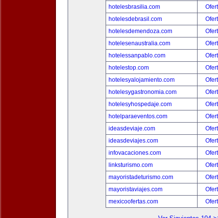
hotelesbrasilia.com
Ofer
hotelesdebrasil.com
Ofer
hotelesdemendoza.com
Ofer
hotelesenaustralia.com
Ofer
hotelessanpablo.com
Ofer
hotelestop.com
Ofer
hotelesyalojamiento.com
Ofer
hotelesygastronomia.com
Ofer
hotelesyhospedaje.com
Ofer
hotelparaeventos.com
Ofer
ideasdeviaje.com
Ofer
ideasdeviajes.com
Ofer
infovacaciones.com
Ofer
linksturismo.com
Ofer
mayoristadeturismo.com
Ofer
mayoristaviajes.com
Ofer
mexicoofertas.com
Ofer