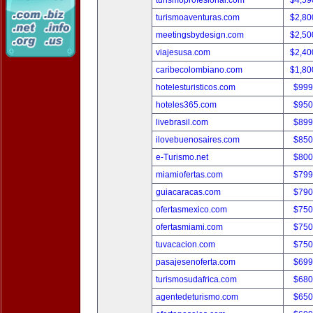
turismoprofesional.com
$4,59
turismoaventuras.com
$2,80
meetingsbydesign.com
$2,50
viajesusa.com
$2,40
caribecolombiano.com
$1,80
hotelesturisticos.com
$999
hoteles365.com
$950
livebrasil.com
$899
ilovebuenosaires.com
$850
e-Turismo.net
$800
miamiofertas.com
$799
guiacaracas.com
$790
ofertasmexico.com
$750
ofertasmiami.com
$750
tuvacacion.com
$750
pasajesenoferta.com
$699
turismosudafrica.com
$680
agentedeturismo.com
$650